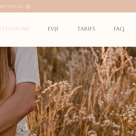
hension 😊
estations
EVJF
Tarifs
FAQ