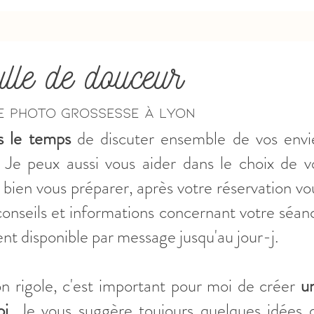
lle de douceur
e photo grossesse à LYON
s le temps
de discuter ensemble de vos envi
 Je peux aussi vous aider dans le choix de v
 bien vous préparer, après votre réservation vo
onseils et informations concernant votre séan
nt disponible par message jusqu'au jour-j.
on rigole, c'est important pour moi de créer
u
oi
. Je vous suggère toujours quelques idées 